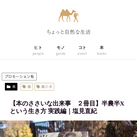
ヒト
モノ
コト
本
people
goods
event
books
プロモーション有
本
農
農の本
【本のささいな出来事 ２冊目】半農半X
という生き方 実践編｜塩見直紀