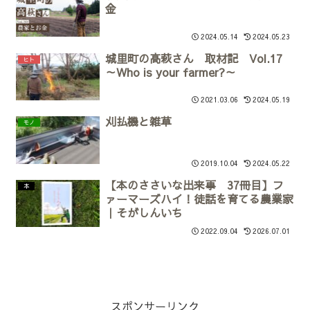
金
2024.05.14
2024.05.23
城里町の高萩さん 取材記 Vol.17
ヒト
～Who is your farmer?～
2021.03.06
2024.05.19
刈払機と雑草
モノ
2019.10.04
2024.05.22
【本のささいな出来事 37冊目】フ
本
ァーマーズハイ！徒話を育てる農業家
｜そがしんいち
2022.09.04
2026.07.01
スポンサーリンク