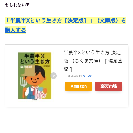
もしれない▼
「半農半Xという生き方【決定版】」（文庫版）を
購入する
半農半Xという生き方 決定
版 （ちくま文庫） [ 塩見直
紀 ]
created by
Rinker
Amazon
楽天市場