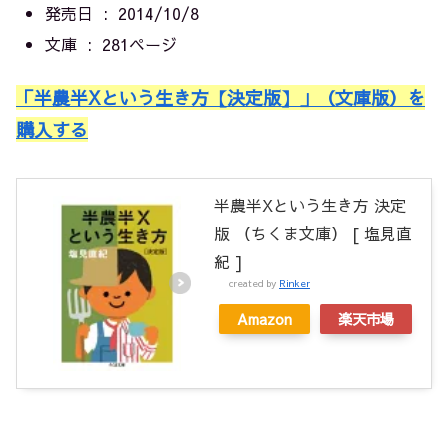
発売日 ‏ : ‎
2014/10/8
文庫 ‏ : ‎
281ページ
「半農半Xという生き方【決定版】」（文庫版）を
購入する
半農半Xという生き方 決定
版 （ちくま文庫） [ 塩見直
紀 ]
created by
Rinker
Amazon
楽天市場