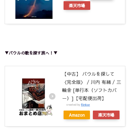
楽天市場
▼バウルの歌を探す旅へ！▼
【中古】 バウルを探して
〈完全版〉 / 川内 有緒 / 三
輪舎 [単行本（ソフトカバ
ー）]【宅配便出荷】
created by
Rinker
Amazon
楽天市場