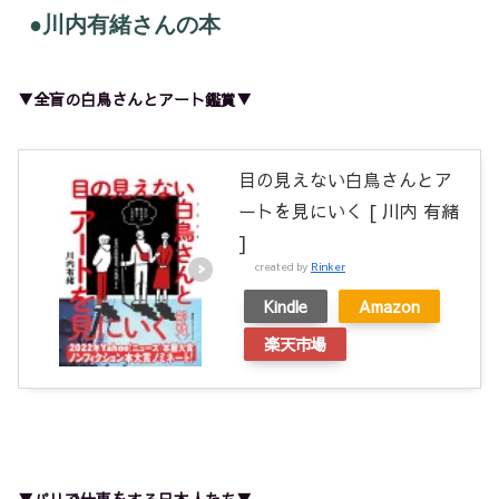
●川内有緒さんの本
▼全盲の白鳥さんとアート鑑賞▼
目の見えない白鳥さんとア
ートを見にいく [ 川内 有緒
]
created by
Rinker
Kindle
Amazon
楽天市場