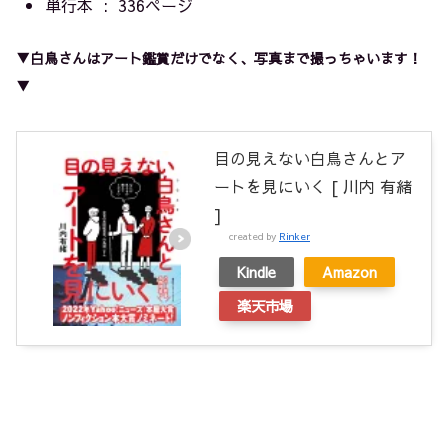
単行本 ‏ : ‎
336ページ
▼白鳥さんはアート鑑賞だけでなく、写真まで撮っちゃいます！
▼
目の見えない白鳥さんとア
ートを見にいく [ 川内 有緒
]
created by
Rinker
Kindle
Amazon
楽天市場