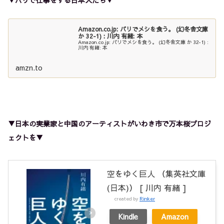
▼パリで仕事をする日本人たち▼
Amazon.co.jp: パリでメシを食う。 (幻冬舎文庫
か 32-1) : 川内 有緒: 本
Amazon.co.jp: パリでメシを食う。 (幻冬舎文庫 か 32-1) :
川内 有緒: 本
amzn.to
▼日本の実業家と中国のアーティストがいわき市で万本桜プロジ
ェクトを▼
空をゆく巨人 （集英社文庫
(日本)） [ 川内 有緒 ]
created by
Rinker
Kindle
Amazon