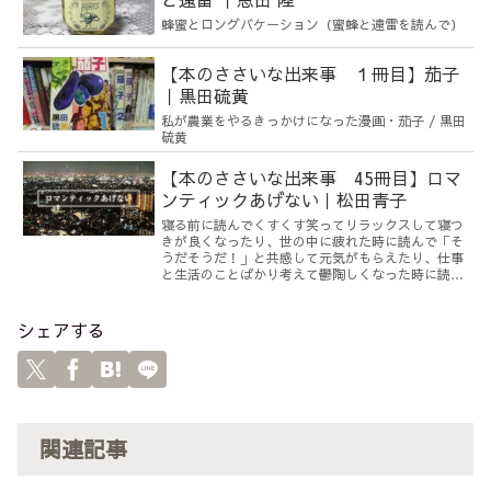
蜂蜜とロングバケーション（蜜蜂と遠雷を読んで）
【本のささいな出来事 １冊目】茄子
｜黒田硫黄
私が農業をやるきっかけになった漫画・茄子 / 黒田
硫黄
【本のささいな出来事 45冊目】ロマ
ンティックあげない｜松田青子
寝る前に読んでくすくす笑ってリラックスして寝つ
きが良くなったり、世の中に疲れた時に読んで「そ
うだそうだ！」と共感して元気がもらえたり、仕事
と生活のことばかり考えて鬱陶しくなった時に読ん
で「文化的な自分」を取り戻せたり、する本
シェアする
関連記事