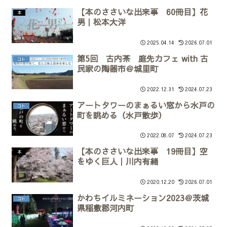
【本のささいな出来事 60冊目】花
本
男｜松本大洋
2025.04.14
2026.07.01
第5回 古内茶 庭先カフェ with 古
コト
民家の陶器市＠城里町
2022.12.31
2024.07.23
アートタワーのまぁるい窓から水戸の
コト
町を眺める（水戸散歩）
2022.08.07
2024.07.23
【本のささいな出来事 19冊目】空
本
をゆく巨人｜川内有緒
2020.12.20
2026.07.01
かわちイルミネーション2023＠茨城
コト
県稲敷郡河内町