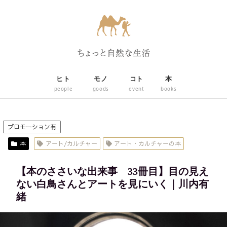
ヒト
モノ
コト
本
people
goods
event
books
プロモーション有
本
アート/カルチャー
アート・カルチャーの本
【本のささいな出来事 33冊目】目の見え
ない白鳥さんとアートを見にいく｜川内有
緒