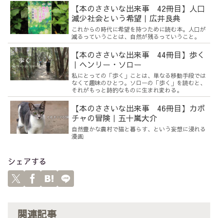
【本のささいな出来事 42冊目】人口
減少社会という希望｜広井良典
これからの時代に希望を持つために読む本。人口が
減るっていうことは、自然が残るっていうこと。
【本のささいな出来事 44冊目】歩く
｜ヘンリー・ソロー
私にとっての「歩く」ことは、単なる移動手段では
なくて趣味のひとつ。ソローの「歩く」を読むと、
それがもっと詩的なものに生まれ変わる。
【本のささいな出来事 46冊目】カボ
チャの冒険｜五十嵐大介
自然豊かな農村で猫と暮らす、という妄想に浸れる
漫画
シェアする
関連記事