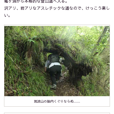
亀ヶ淵から本格的な登山道へ入る。
沢アリ、岩アリなアスレチックな道なので、けっこう楽し
い。
筑波山の胎内くぐりならぬ……