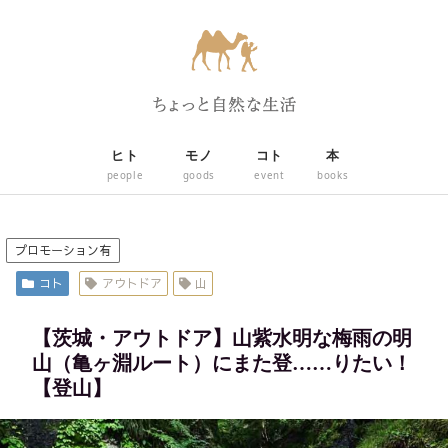
ヒト
モノ
コト
本
people
goods
event
books
プロモーション有
コト
アウトドア
山
【茨城・アウトドア】山紫水明な梅雨の明
山（亀ヶ淵ルート）にまた登……りたい！
【登山】