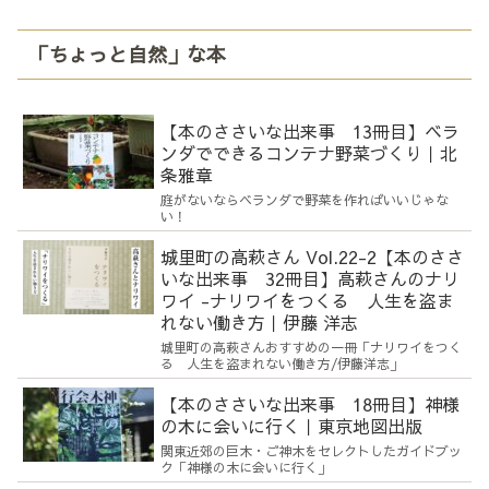
「ちょっと自然」な本
【本のささいな出来事 13冊目】ベラ
ンダでできるコンテナ野菜づくり｜北
条雅章
庭がないならベランダで野菜を作ればいいじゃな
い！
城里町の高萩さん Vol.22-2【本のささ
いな出来事 32冊目】高萩さんのナリ
ワイ -ナリワイをつくる 人生を盗ま
れない働き方｜伊藤 洋志
城里町の高萩さんおすすめの一冊「ナリワイをつく
る 人生を盗まれない働き方/伊藤洋志」
【本のささいな出来事 18冊目】神様
の木に会いに行く｜東京地図出版
関東近郊の巨木・ご神木をセレクトしたガイドブッ
ク「神様の木に会いに行く」