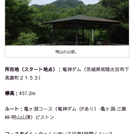
明山の山容。
所在地（スタート地点）
：竜神ダム（茨城県常陸太田市下
高倉町２１５３）
標高
：457.2m
ルート
：亀ヶ淵コース（竜神ダム（Pあり）‐亀ヶ淵‐三葉
峠‐明山山頂）ピストン
コースタイム
：ゆっくり歩いて往復5時間くらい？