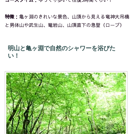
特徴
：亀ヶ淵のきれいな景色、山頂から見える竜神大吊橋
と男体山や武生山、篭岩山、山頂直下の急登（ロープ）
明山と亀ヶ淵で自然のシャワーを浴びた
い！