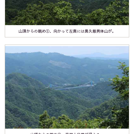
山頂からの眺め①．向かって左奥には奥久慈男体山が。