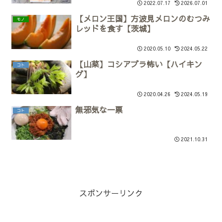
2022.07.17
2026.07.01
【メロン王国】方波見メロンのむつみ
モノ
レッドを食す【茨城】
2020.05.10
2024.05.22
【山菜】コシアブラ怖い【ハイキン
コト
グ】
2020.04.26
2024.05.19
無邪気な一票
コト
2021.10.31
スポンサーリンク