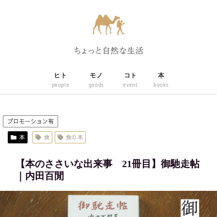
ヒト
モノ
コト
本
people
goods
event
books
プロモーション有
本
食
食の本
【本のささいな出来事 21冊目】御馳走帖
｜内田百閒