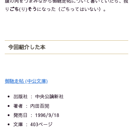
腹の肉をつまみながら御馳走帖について書いていたら、独
り
ごち
(り)
そう
になった（ごちってはいない）。
今回紹介した本
御馳走帖 (中公文庫)
出版社 ‏ : ‎
中央公論新社
著者 : 内田百閒
発売日 ‏ : ‎
1996/9/18
文庫 ‏ : ‎
403ページ