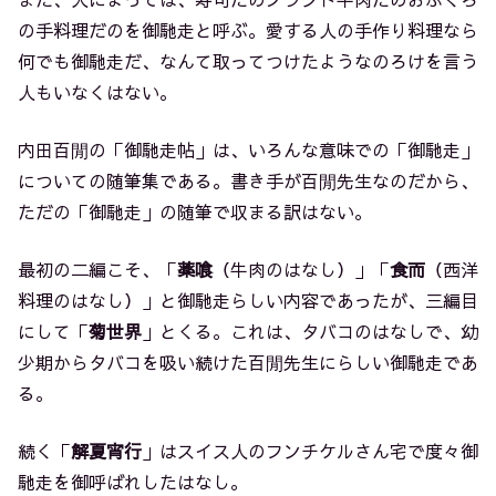
の手料理だのを御馳走と呼ぶ。愛する人の手作り料理なら
何でも御馳走だ、なんて取ってつけたようなのろけを言う
人もいなくはない。
内田百閒の「御馳走帖」は、いろんな意味での「御馳走」
についての随筆集である。書き手が百閒先生なのだから、
ただの「御馳走」の随筆で収まる訳はない。
最初の二編こそ、「
薬喰
（牛肉のはなし）」「
食而
（西洋
料理のはなし）」と御馳走らしい内容であったが、三編目
にして「
菊世界
」とくる。これは、タバコのはなしで、幼
少期からタバコを吸い続けた百閒先生にらしい御馳走であ
る。
続く「
解夏宵行
」はスイス人のフンチケルさん宅で度々御
馳走を御呼ばれしたはなし。