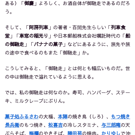
ある）「
御慶
」よろしく、お酒自体が御馳走であるのだろ
う。
そして、「
阿房列車
」の著者・百閒先生らしい「
列車食
堂
」「
車窓の稲光り
」や日本郵船株式会社嘱託時代の「
船
の御馳走
」「
バナナの菓子
」などにあるように、旅先や旅
の途中で食べるのもまた「御馳走」か。
こうしてみると、「御馳走」とは何とも幅広いものだ。世
の中は御馳走で溢れているように思える。
では、私の御馳走は何なのか。寿司、ハンバーグ、ステー
キ、ミルクレープにぷりん。
菓子処ふるさわ
の大福、
本陣
の焼き鳥（しろ）、
もつ焼き
長兵衛
のもつ焼き、
松喜吉
の冷しスタミナ、
与三郎庵
の天
ぷらそば、
梅欄
のやきそば、
勝田苑
の焼肉。
かりゆし
で沖