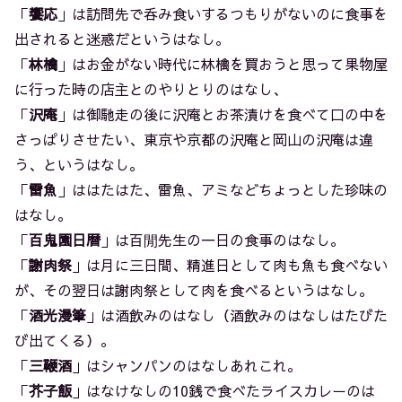
「
饗応
」は訪問先で呑み食いするつもりがないのに食事を
出されると迷惑だというはなし。
「
林檎
」はお金がない時代に林檎を買おうと思って果物屋
に行った時の店主とのやりとりのはなし、
「
沢庵
」は御馳走の後に沢庵とお茶漬けを食べて口の中を
さっぱりさせたい、東京や京都の沢庵と岡山の沢庵は違
う、というはなし。
「
雷魚
」ははたはた、雷魚、アミなどちょっとした珍味の
はなし。
「
百鬼園日暦
」は百閒先生の一日の食事のはなし。
「
謝肉祭
」は月に三日間、精進日として肉も魚も食べない
が、その翌日は謝肉祭として肉を食べるというはなし。
「
酒光漫筆
」は酒飲みのはなし（酒飲みのはなしはたびた
び出てくる）。
「
三鞭酒
」はシャンパンのはなしあれこれ。
「
芥子飯
」はなけなしの10銭で食べたライスカレーのは