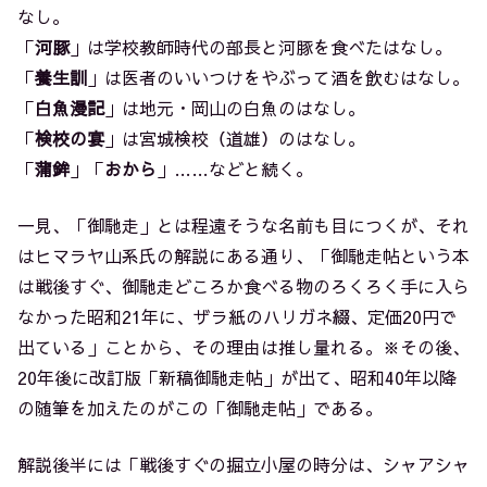
なし。
「
河豚
」は学校教師時代の部長と河豚を食べたはなし。
「
養生訓
」は医者のいいつけをやぶって酒を飲むはなし。
「
白魚漫記
」は地元・岡山の白魚のはなし。
「
検校の宴
」は宮城検校（道雄）のはなし。
「
蒲鉾
」「
おから
」……などと続く。
一見、「御馳走」とは程遠そうな名前も目につくが、それ
はヒマラヤ山系氏の解説にある通り、「御馳走帖という本
は戦後すぐ、御馳走どころか食べる物のろくろく手に入ら
なかった昭和21年に、ザラ紙のハリガネ綴、定価20円で
出ている」ことから、その理由は推し量れる。※その後、
20年後に改訂版「新稿御馳走帖」が出て、昭和40年以降
の随筆を加えたのがこの「御馳走帖」である。
解説後半には「戦後すぐの掘立小屋の時分は、シャアシャ