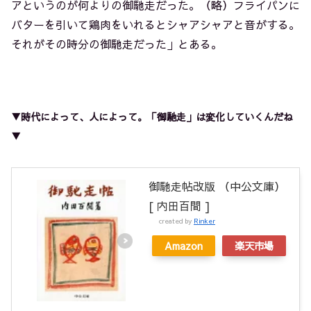
アというのが何よりの御馳走だった。（略）フライパンに
バターを引いて鶏肉をいれるとシャアシャアと音がする。
それがその時分の御馳走だった」とある。
▼時代によって、人によって。「御馳走」は変化していくんだね
▼
御馳走帖改版 （中公文庫）
[ 内田百間 ]
created by
Rinker
Amazon
楽天市場