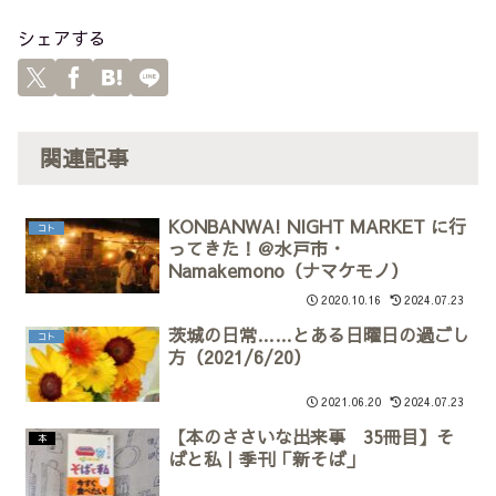
シェアする
関連記事
KONBANWA! NIGHT MARKET に行
コト
ってきた！＠水戸市・
Namakemono（ナマケモノ）
2020.10.16
2024.07.23
茨城の日常……とある日曜日の過ごし
コト
方（2021/6/20）
2021.06.20
2024.07.23
【本のささいな出来事 35冊目】そ
本
ばと私｜季刊「新そば」