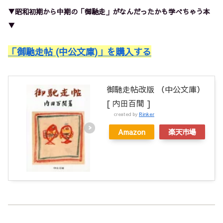
▼昭和初期から中期の「御馳走」がなんだったかも学べちゃう本
▼
「御馳走帖 (中公文庫)」を購入する
御馳走帖改版 （中公文庫）
[ 内田百間 ]
created by
Rinker
Amazon
楽天市場