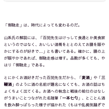
「御馳走」は、時代によっても変わるのだ。
山系氏の解説には、「百閒先生はけっして食通とか美食家
というのではなく、おいしい酒肴をととのえてお膳を賑や
かにするのが好きで…」とも書いてある。確かに、膳の上
が賑やかであれば、御馳走感は増す。品数が多くても、や
はり「御馳走」である。
とにかくお酒好きだった百閒先生だから、「
麦酒
」や「
三
鞭酒
」のように酒の名前が題名になくても、お酒の話はち
ょくちょく出てくる。お酒への執念と戦後の給仕のはなし
がうまいことつながれた名随筆「
一本七勺
」、とことん酒
を飲み酔っぱらった様子が描かれた（もはや乱痴気騒ぎで