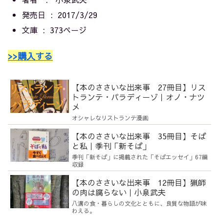
発売日 ‏ : ‎
2017/3/29
文庫 ‏ : ‎
373ページ
>>購入する
【本のささいな出来事 27冊目】リス
トランテ・パラディーゾ｜オノ・ナツ
メ
オシャレなリストランテ漫画
【本のささいな出来事 35冊目】そば
と私｜季刊「新そば」
季刊「新そば」に掲載された「そばエッセイ」67編
収録
【本のささいな出来事 12冊目】猟師
の肉は腐らない｜小泉武夫
八溝の食・暮らしの文化とともに、良質な物語が味
わえる。