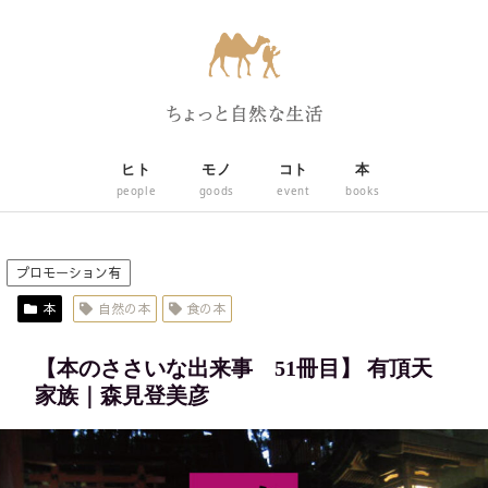
ヒト
モノ
コト
本
people
goods
event
books
プロモーション有
本
自然の本
食の本
【本のささいな出来事 51冊目】 有頂天
家族｜森見登美彦