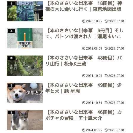
【本のささいな出来事 18冊目】神
本
様の木に会いに行く｜東京地図出版
2020.10.25
2026.07.01
【本のささいな出来事 6冊目】そし
本
て、バトンは渡された｜瀬尾まいこ
2019.09.01
2026.07.01
【本のささいな出来事 48冊目】バ
本
リ山行｜松永K三蔵
2024.10.06
2026.07.01
【本のささいな出来事 49冊目】少
本
年と犬｜馳 星周
2024.10.31
2026.07.01
【本のささいな出来事 46冊目】カ
本
ボチャの冒険｜五十嵐大介
2024.08.25
2026.07.01