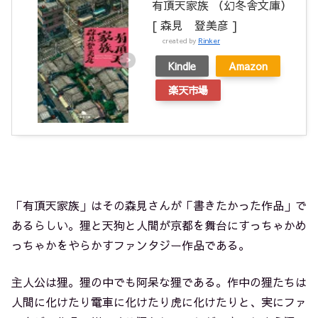
有頂天家族 （幻冬舎文庫）
[ 森見 登美彦 ]
created by
Rinker
Kindle
Amazon
楽天市場
「有頂天家族」はその森見さんが「書きたかった作品」で
あるらしい。狸と天狗と人間が京都を舞台にすっちゃかめ
っちゃかをやらかすファンタジー作品である。
主人公は狸。狸の中でも阿呆な狸である。作中の狸たちは
人間に化けたり電車に化けたり虎に化けたりと、実にファ