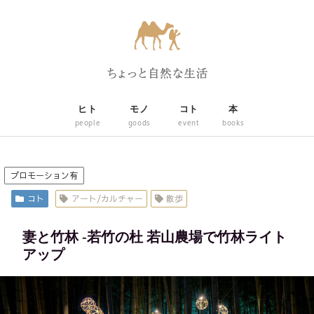
ヒト
モノ
コト
本
people
goods
event
books
プロモーション有
コト
アート/カルチャー
散歩
妻と竹林 -若竹の杜 若山農場で竹林ライト
アップ