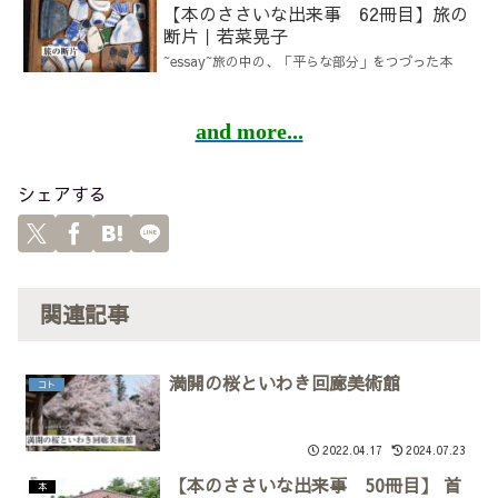
【本のささいな出来事 62冊目】旅の
断片｜若菜晃子
~essay~旅の中の、「平らな部分」をつづった本
and more...
シェアする
関連記事
満開の桜といわき回廊美術館
コト
2022.04.17
2024.07.23
【本のささいな出来事 50冊目】 首
本