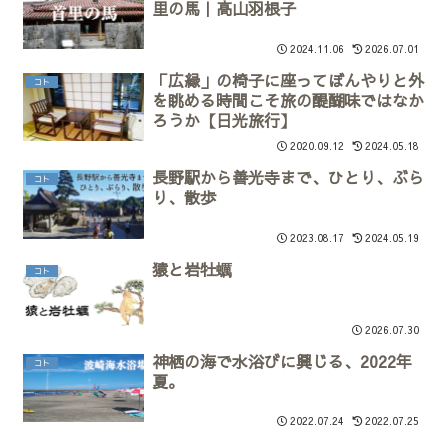
里の馬｜高山羽根子
2024.11.06
2026.07.01
「広縁」の椅子に座ってぼんやりと外
コト
を眺める時間こそ旅の醍醐味ではなか
ろうか【日光旅行】
2020.09.12
2024.05.18
長野駅から善光寺まで、ひとり、ぶら
コト
り、散歩
2023.08.17
2024.05.19
猿と岩牡蠣
コト
2026.07.30
神栖の海で水浴びに興じる、2022年
コト
夏。
2022.07.24
2022.07.25