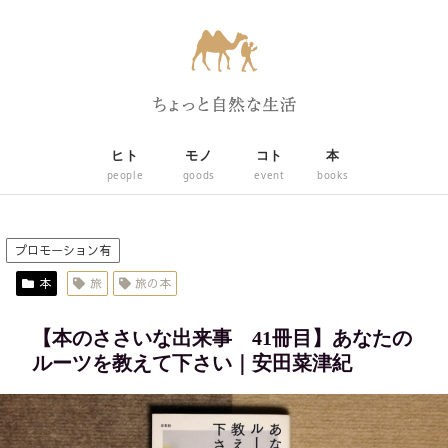
ヒト
モノ
コト
本
people
goods
event
books
プロモーション有
本
旅
旅の本
【本のささいな出来事 41冊目】あなたの
ルーツを教えて下さい｜安田菜津紀