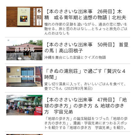
【本のささいな出来事 26冊目】木
精 或る青年期と追想の物語｜北杜夫
憧れの作家の足跡を追いながら、過去の恋に想いを
馳せる、旅と恋のおはなし…とちょっと旅先のごは
んのおはなしも
【本のささいな出来事 50冊目】 首里
の馬｜高山羽根子
沖縄を舞台にした記録とクイズの物語
「きぬの湯別荘」で過ごす「贅沢な４
時間」
貸し切り温泉に入って、おいしいごはんを食べて、
畳でごろん（2025年3月某日）
【本のささいな出来事 47冊目】「地
球の歩き方」の歩き方 ＆ 地球の歩き
方 宇宙兄弟
「地球の歩き方」の誕生秘話をつづった「地球の歩
き方の歩き方」、漫画・宇宙兄弟にまつわるスポッ
トを紹介する「地球の歩き方 宇宙兄弟」を紹介。