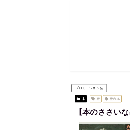
プロモーション有
本
旅
旅の本
【本のささいな