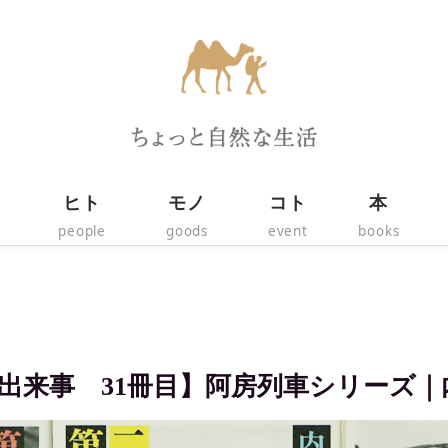
ヒト
モノ
コト
本
people
goods
event
books
出来事 31冊目】阿房列車シリーズ｜