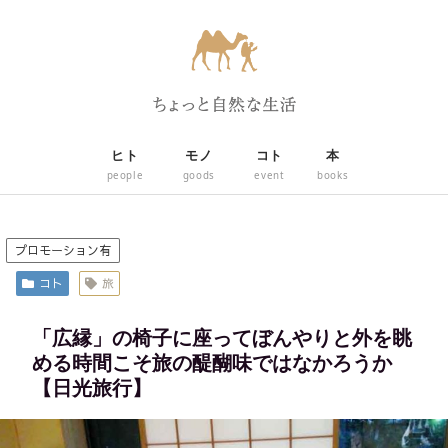
ヒト
モノ
コト
本
people
goods
event
books
プロモーション有
コト
旅
「広縁」の椅子に座ってぼんやりと外を眺
める時間こそ旅の醍醐味ではなかろうか
【日光旅行】