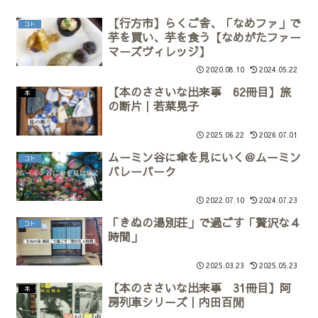
【行方市】らくご舎、「なめファ」で
コト
芋を買い、芋を食う【なめがたファー
マーズヴィレッジ】
2020.08.10
2024.05.22
【本のささいな出来事 62冊目】旅
本
の断片｜若菜晃子
2025.06.22
2026.07.01
ムーミン谷に傘を見にいく＠ムーミン
コト
バレーパーク
2022.07.10
2024.07.23
「きぬの湯別荘」で過ごす「贅沢な４
コト
時間」
2025.03.23
2025.05.23
【本のささいな出来事 31冊目】阿
本
房列車シリーズ｜内田百閒