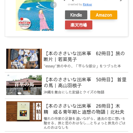
created by
Rinker
Kindle
Amazon
楽天市場
【本のささいな出来事 62冊目】旅の
断片｜若菜晃子
~essay~旅の中の、「平らな部分」をつづった本
【本のささいな出来事 50冊目】 首里
の馬｜高山羽根子
沖縄を舞台にした記録とクイズの物語
【本のささいな出来事 26冊目】木
精 或る青年期と追想の物語｜北杜夫
憧れの作家の足跡を追いながら、過去の恋に想いを
馳せる、旅と恋のおはなし…とちょっと旅先のごは
んのおはなしも