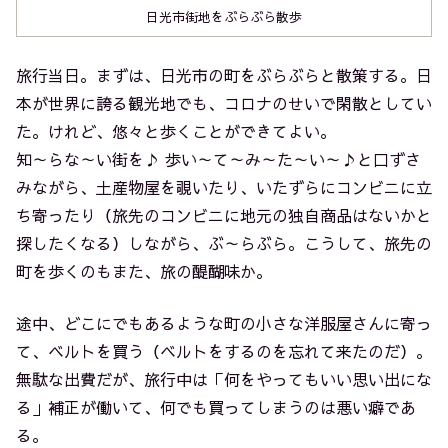
日光市街地をぶらぶら散歩
旅行当日。まずは、日光市の町をぶらぶらと散策する。日
本が世界に誇る観光地でも、コロナのせいで閑散としてい
た。けれど、悠々と歩くことができてよい。
知～らな～い街を♪ 歩い～て～み～た～い～♪と口ずさ
みながら、土産物屋を覗いたり、いたずらにコンビニに立
ち寄ったり（旅先のコンビニに地元の独自商品はないかと
探したくなる）しながら、ぶ～らぶら。こうして、旅先の
町を歩くのもまた、旅の醍醐味か。
途中、どこにでもあるような町の小さな洋服屋さんに寄っ
て、ベルトを買う（ベルトをするのを忘れて来たのだ）。
無駄な出費だが、旅行中は「何をやってもいい思い出にな
る」補正が働いて、何でも買ってしまうのは悪い癖であ
る。