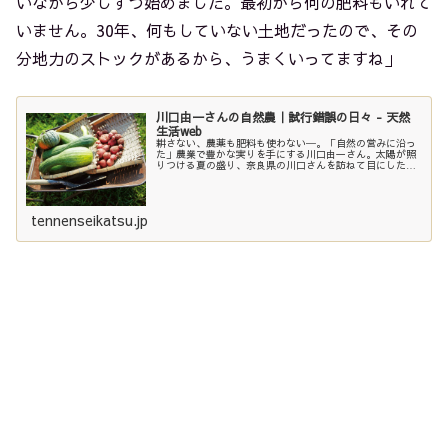
いながら少しずつ始めました。最初から何の肥料もいれて
いません。30年、何もしていない土地だったので、その
分地力のストックがあるから、うまくいってますね」
川口由一さんの自然農｜試行錯誤の日々 - 天然
生活web
耕さない、農薬も肥料も使わない─。「自然の営みに沿っ
た」農業で豊かな実りを手にする川口由一さん。太陽が照
りつける夏の盛り、奈良県の川口さんを訪ねて目にしたの
は、生命力にあふれた “素顔” の田畑。自然農のあり方
は、川口さんの生き方そのもので...
tennenseikatsu.jp