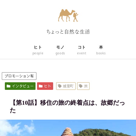
ヒト
モノ
コト
本
people
goods
event
books
プロモーション有
インタビュー
ヒト
城里町
旅
【第10話】移住の旅の終着点は、故郷だっ
た