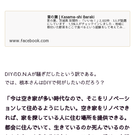
言の葉 | Kasama-shi Ibaraki
言の葉、茨城県 笠間市 - 「いいね！」2,022件 · 3人が話題
にしています · 1,556人がチェックインしました - 地域に
根付いた野菜をここで食べるという経験をして考えてみま
せんか？タネから野菜を考え、こだわりの無添加料理を通
じて...
www.facebook.com
DIYのD.N.Aが騒ぎだしたという訳である。
では、根本さんはDIYで何がしたいのだろう？
「今は空き家が多い時代なので、そこをリノベーシ
ョンして住めるようにしたい。空き家をリノベでき
れば、家を探している人に住む場所を提供できる。
都会に住んでいて、生きているのか死んでいるのか