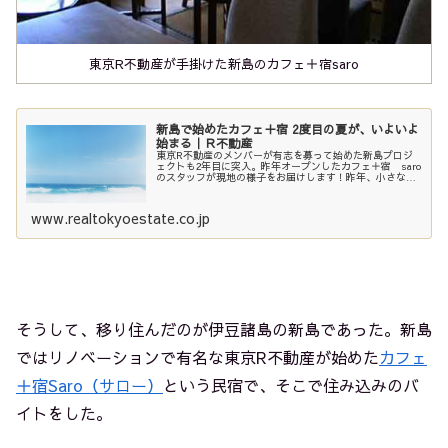
東京R不動産が手掛けた新島のカフェ＋宿saro
新島で始めたカフェ＋宿 2度目の夏が、いよいよ
始まる｜Ｒ不動産
東京R不動産のメンバーが有志を募って始めた新島プロジ
ェクトも2年目に突入。昨年オープンしたカフェ＋宿 saro
のスタッフが現地の様子をお届けします！昨年、小さなプ
ロジェクトとしてスタートさせた新島のカフェ＋宿
saro（サロー）。自然に、成...
www.realtokyoestate.co.jp
そうして、移り住んだのが伊豆諸島の新島であった。新島
ではリノベーションで有名な東京R不動産が始めた
カフェ
＋宿Saro（サロー）
という民宿で、そこで住み込みのバ
イトをした。