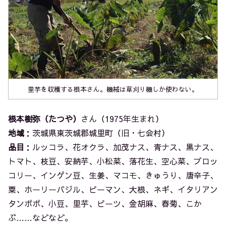
里芋を収穫する根本さん。機械は草刈り機しか使わない。
根本樹弥（たつや）
さん（1975年生まれ）
地域
：茨城県東茨城郡城里町（旧・七会村）
品目
：ルッコラ、花オクラ、加茂ナス、青ナス、黒ナス、
トマト、枝豆、安納芋、小松菜、落花生、空心菜、ブロッ
コリー、インゲン豆、生姜、マコモ、きゅうり、唐辛子、
粟、ホーリーバジル、ピーマン、大根、ネギ、イタリアン
タンポポ、小豆、里芋、ビーツ、金胡麻、春菊、こか
ぶ……などなど。