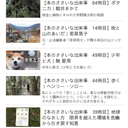
【本のささいな出来事 64冊目】ボタ
ニカ｜朝井まかて
借金と植物にまみれた牧野富太郎の物語
【本のささいな出来事 14冊目】街と
山のあいだ｜若菜晃子
元・山渓編集者「若菜晃子」が贈る珠玉の山エッセ
イ
【本のささいな出来事 49冊目】少年
と犬｜馳 星周
中年と柴犬（少年と犬を読んで）
【本のささいな出来事 44冊目】歩く
｜ヘンリー・ソロー
私にとっての「歩く」ことは、単なる移動手段では
なくて趣味のひとつ。ソローの「歩く」を読むと、
それがもっと詩的なものに生まれ変わる。
【本のささいな出来事 39冊目】地球
のなおし方 限界を超えた環境を危機
から引き戻す知恵