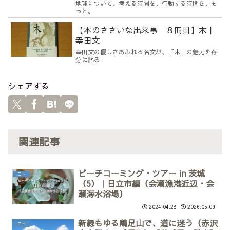
地球について、考える時間を、行動する時間を、も
っと。
【本のささいな出来事 ８冊目】木｜
幸田文
幸田文の優しさあふれる名文が、「木」の魅力を存
分に語る
シェアする
関連記事
ビーチコーミング・ツアー in 茨城
コト
（5）｜日立市編（会瀬漁港近辺・会
瀬海水浴場）
2024.04.28
2026.05.09
新緑もゆる鶏足山で、道に迷う（赤沢
コト