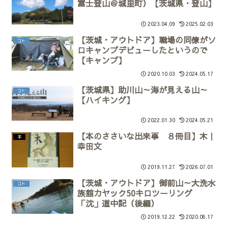
富士登山＠城里町）【茨城県・登山】
2023.04.09
2025.02.03
【茨城・アウトドア】職場の同僚がソ
コト
ロキャンプデビューしたというので
【キャンプ】
2020.10.03
2024.05.17
【茨城県】助川山～海が見える山～
コト
【ハイキング】
2022.01.30
2024.05.21
【本のささいな出来事 ８冊目】木｜
本
幸田文
2019.11.27
2026.07.01
【茨城・アウトドア】御前山～大洗水
コト
族館カヤック50キロツーリング
「沈」道中記（後編）
2019.12.22
2020.08.17