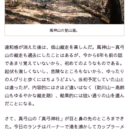
風神山の登山道。
違和感が消えた後は、低山縦走を楽しんだ。風神山～真弓
山の縦走も過去にしたことはあるが、今から6年も前の話
であまり覚えていないから、初めてのようなものである。
起伏も激しくないし、危険なところもないから、ゆったり
のんびりと歩くにはちょうどよい。当初予定していた山と
は違ったが、内容的にはさほど違いはなく（助川山～高鈴
山もゆるやかな縦走路）、結果的には狙い通りの山を選ん
だことになる。
さて、真弓山の「真弓神社」が目と鼻の先のところまでき
た。今日のランチはバーナーで湯を沸かしてカップラーメ