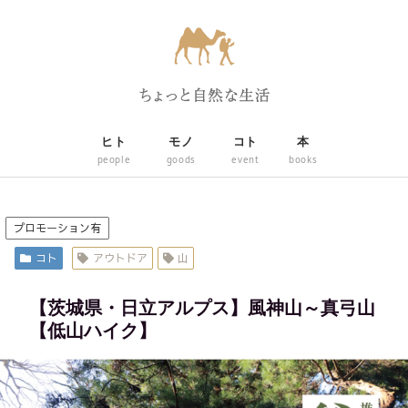
ヒト
モノ
コト
本
people
goods
event
books
プロモーション有
コト
アウトドア
山
【茨城県・日立アルプス】風神山～真弓山
【低山ハイク】