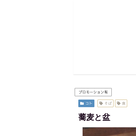
プロモーション有
コト
そば
食
蕎麦と盆