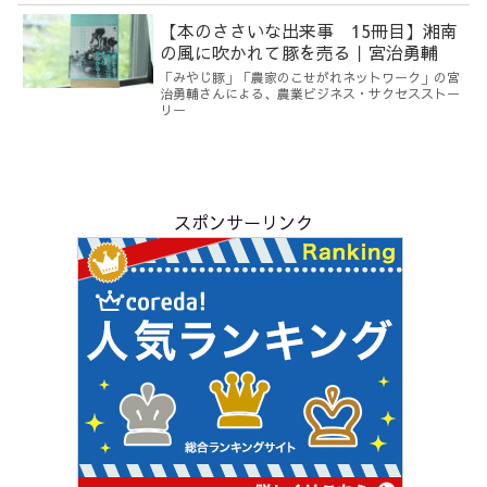
【本のささいな出来事 15冊目】湘南
の風に吹かれて豚を売る｜宮治勇輔
「みやじ豚」「農家のこせがれネットワーク」の宮
治勇輔さんによる、農業ビジネス・サクセスストー
リー
スポンサーリンク