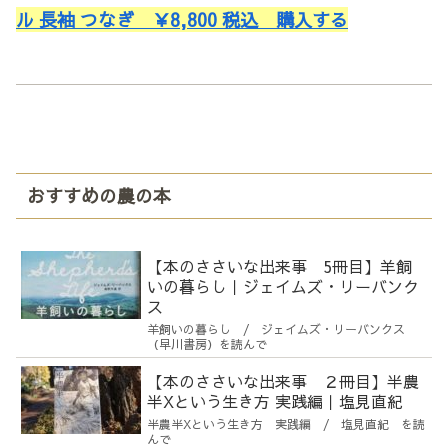
ル 長袖 つなぎ
￥
8,800
税込 購入する
おすすめの農の本
【本のささいな出来事 5冊目】羊飼
いの暮らし｜ジェイムズ・リーバンク
ス
羊飼いの暮らし / ジェイムズ・リーバンクス
（早川書房）を読んで
【本のささいな出来事 ２冊目】半農
半Xという生き方 実践編｜塩見直紀
半農半Xという生き方 実践編 / 塩見直紀 を読
んで