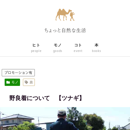
ヒト
モノ
コト
本
people
goods
event
books
プロモーション有
モノ
農
野良着について 【ツナギ】